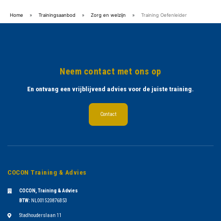
Home
»
Trainingsaanbod
»
Zorg en welzijn
»
Training Oefenleider
Neem contact met ons op
En ontvang een vrijblijvend advies voor de juiste training.
Contact
COCON Training & Advies
COCON, Training & Advies
BTW:
NL001520876B53
Stadhouderslaan 11