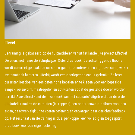
Inhoud
De training is gebaseerd op de hulpmiddelen vanuit het landelijke project Effectief
Oefenen, met name de Schrijfwijzer Oefendraaiboek. De achterliggende theorie
wordt concreet gemaakt en cursisten gaan (de onderwerpen uit) deze schrijfwijzer
systematisch hanteren. Hierbij wordt een doorlopende casus gebruikt. Zo leren
cursisten het doel van een oefening te bepalen en te kiezen voor een bepaalde
aanpak, oefenvorm, maatregelen en activiteiten zodat de gestelde doelen worden
bereikt. Aanvullend komt de invalshoek van ‘het scenario’ uitgebreid aan de orde.
Uiteindelijk maken de cursisten (in koppels) een onderbouwd draaiboek voor een
eigen, daadwerkelijk uit te voeren oefening en ontvangen daar gerichte feedback
op. Het resultaat van de training is dus, per koppel, een volledig en toegespitst
draaiboek voor een eigen oefening.