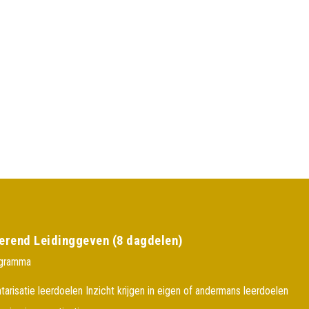
erend Leidinggeven (8 dagdelen)
ogramma
tarisatie leerdoelen Inzicht krijgen in eigen of andermans leerdoelen