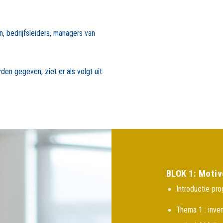
, bedrijfsleiders, managers van
en gegeven, ziet er als volgt uit:
BLOK 1: Motiv
Introductie pr
Thema 1 : inven