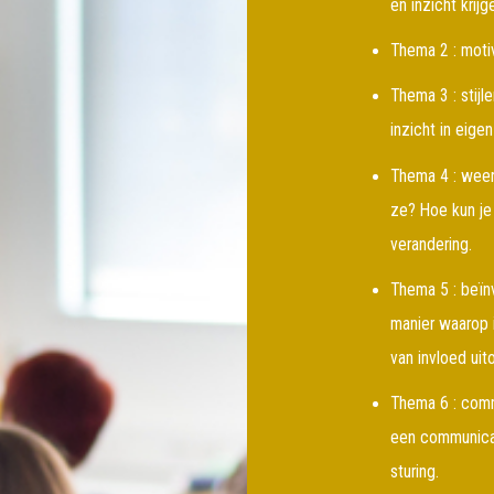
en inzicht krijg
Thema 2 : motiv
Thema 3 : stijle
inzicht in eige
Thema 4 : weer
ze? Hoe kun je
verandering.
Thema 5 : beïnv
manier waarop i
van invloed ui
Thema 6 : comm
een communicat
sturing.