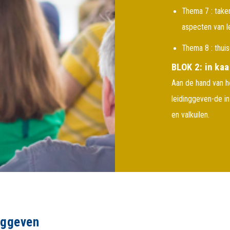
Thema 7 : taken
aspecten van l
Thema 8 : thui
BLOK 2: in ka
Aan de hand van h
leidinggeven-de in
en valkuilen.
nggeven