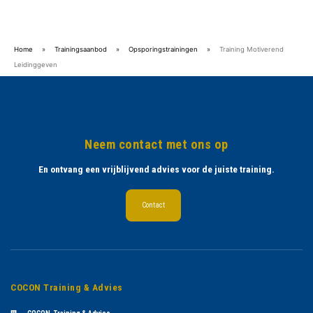
Home
»
Trainingsaanbod
»
Opsporingstrainingen
»
Training Motiverend
Leidinggeven
Neem contact met ons op
En ontvang een vrijblijvend advies voor de juiste training.
Contact
COCON Training & Advies