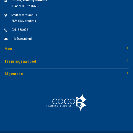
COCON, Training & Advies
BTW:
NL001520876B53
Stadhouderslaan 11
6584 CC Molenhoek
024 - 388 02 61
info@coconbv.nl
Menu
Trainingsaanbod
Algemeen