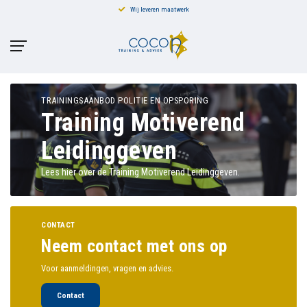
Wij leveren maatwerk
TRAININGSAANBOD POLITIE EN OPSPORING
Training Motiverend
Leidinggeven
Lees hier over de Training Motiverend Leidinggeven.
CONTACT
Neem contact met ons op
Voor aanmeldingen, vragen en advies.
Contact