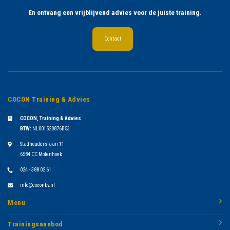
En ontvang een vrijblijvend advies voor de juiste training.
Contact
COCON Training & Advies
COCON, Training & Advies
BTW:
NL001520876B53
Stadhouderslaan 11
6584 CC Molenhoek
024 - 388 02 61
info@coconbv.nl
Menu
Trainingsaanbod