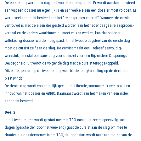
De eerste dag wordt een dagdeel voor theorie ingericht. Er wordt aandacht besteed
aan wat een dossier nu eigenlijk is en aan welke eisen een dossier moet voldoen. Er
wordt veel aandacht besteed aan het “relaasproces-verbaal”. Wanneer de cursist
vertrouwd is met de eisen die gesteld worden aan het hedendaagse relaasproces-
verbaal en de kaders waarbinnen hij moet en kan werken, kan dat op ieder
willekeurig dossier worden toegepast. In het tweede dagdeel van de eerste dag
moet de cursist zelf aan de slag. De cursist maakt een –relatief eenvoudig-
werkstuk, meestal een aanvraag voor de inzet voor een Bijzondere Opsporings
Bevoegdheid. Dit wordt de volgende dag met de cursist teruggekoppeld.
Ditzelfde gebeurt op de tweede dag, waarbij de terugkoppeling op de derde dag
plaatsvindt.
De derde dag wordt voornamelijk gevuld met theorie, voornamelijk over opzet en
inhoud van het dossier en ABRIO. Daarnaast wordt aan het maken van een index
aandacht besteed.
Deel 2
In het tweede deel wordt gestart met een TGO-casus. In zeven opeenvolgende
dagen (gescheiden door het weekend) gaat de cursist aan de slag om mee te
draaien als dossiervormer in het TGO, dat opgestart wordt naar aanleiding van de