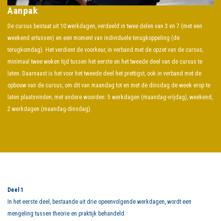
Aanpak
De cursus bestaat uit 10 werkdagen, verdeeld in twee delen van 3 en 7 (met een
weekend ertussen) en een moment van individuele terugkoppeling (de
terugkomdag). Het verdient de voorkeur, in verband met de opzet van de cursus,
minimaal twee weken tijd tussen het eerste en het tweede deel van de cursus te
laten. Daarnaast is het voor het tweede deel het prettigst, ook in verband met de
opbouw van de cursus, om dit van maandag tot en met de dinsdag de week erop te
laten plaatsvinden, met andere woorden: 5 werkdagen (maandag-vrijdag), weekend,
2 werkdagen (maandag-dinsdag).
Deel 1
In het eerste deel, bestaande uit drie opeenvolgende werkdagen, wordt een
mengeling tussen theorie en praktijk behandeld.