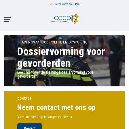
Zeer ervaren opleiders
TRAININGSAANBOD POLITIE EN OPSPORING
Dossiervorming voor
gevorderden
Lees hier over de training Dossiervorming voor
gevorderden.
CONTACT
Neem contact met ons op
Voor aanmeldingen, vragen en advies.
Contact