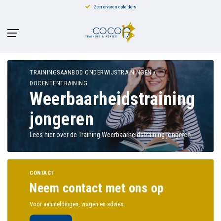
Zeer ervaren opleiders
TRAININGSAANBOD ONDERWIJSTRAININGEN /
DOCENTENTRAINING
Weerbaarheidstraining
jongeren
Lees hier over de Training Weerbaarheidstraining jongeren.
CONTACT
Neem contact met ons op
Voor aanmeldingen, vragen en advies.