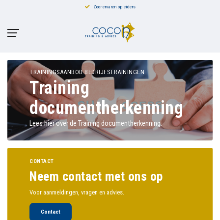
Zeer ervaren opleiders
TRAININGSAANBOD BEDRIJFSTRAININGEN
Training
documentherkenning
Lees hier over de Training documentherkenning.
CONTACT
Neem contact met ons op
Voor aanmeldingen, vragen en advies.
Contact