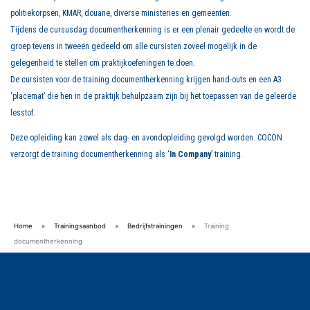
politiekorpsen, KMAR, douane, diverse ministeries en gemeenten.
Tijdens de cursusdag documentherkenning is er een plenair gedeelte en wordt de
groep tevens in tweeën gedeeld om alle cursisten zoveel mogelijk in de
gelegenheid te stellen om praktijkoefeningen te doen.
De cursisten voor de training documentherkenning krijgen hand-outs en een A3
‘placemat’ die hen in de praktijk behulpzaam zijn bij het toepassen van de geleerde
lesstof.
Deze opleiding kan zowel als dag- en avondopleiding gevolgd worden. COCON
verzorgt de training documentherkenning als ‘
In Company
’ training.
Home
»
Trainingsaanbod
»
Bedrijfstrainingen
»
Training
documentherkenning