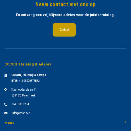
Neem contact met ons op
En ontvang een vrijblijvend advies voor de juiste training.
Contact
COCON Training & Advies
COCON, Training & Advies
BTW:
NL001520876B53
Stadhouderslaan 11
6584 CC Molenhoek
024 - 388 02 61
info@coconbv.nl
Menu